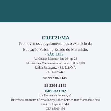
CREF21/MA
Promovemos e regulamentamos o exercício da
Educação Física no Estado do Maranhão.
· SÃO LUÍS ·
Av. Colares Moreira · lote 10 · qd 23
Ed. São Luís Multiempresarial · salas 1008 e 1009
Jardim Renascença · São Luís/MA
CEP 65075-441
98 99230-2149
98 3304-2149
· IMPERATRIZ ·
Rua Hermes da Fonseca, s/n
Referência: em frente a Arena Society Polier. Entre as ruas Maranhão e Pará
Centro · Imperatriz/MA
CEP 65900-150