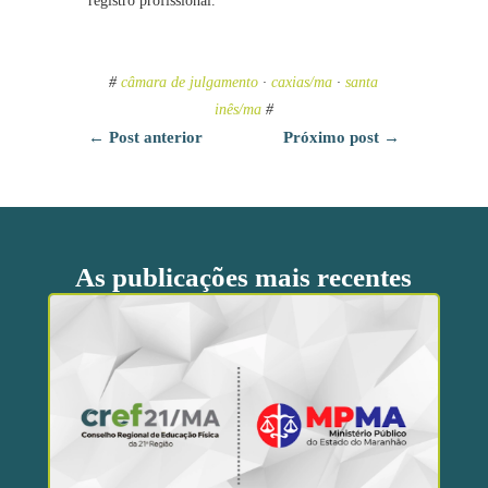
registro profissional.
#
câmara de julgamento
·
caxias/ma
·
santa
inês/ma
#
←
Post anterior
Próximo post
→
As publicações mais recentes