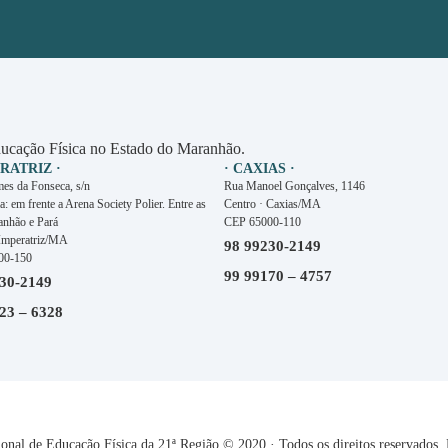
ucação Física no Estado do Maranhão.
ERATRIZ ·
· CAXIAS ·
es da Fonseca, s/n
Rua Manoel Gonçalves, 1146
a: em frente a Arena Society Polier. Entre as
Centro · Caxias/MA
anhão e Pará
CEP 65000-110
 Imperatriz/MA
98 99230-2149
00-150
99 99170 – 4757
30-2149
23 – 6328
al de Educação Física da 21ª Região © 2020 · Todos os direitos reservados.