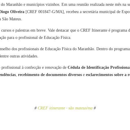
do Maranhão e municípios vizinhos. Em uma reunião realizada neste mês na s
Diogo Oliveira
[CREF 001847-G/MA], recebeu a secretária municipal de Espo
 São Mateus.
a cursos e palestras em breve. Vale destacar que o CREF Itinerante é progra
ção para o profissional de Educação Física.
Conselho dos profissionais de Educação Física do Maranhão. Dentro do prog
dentre outras atividades.
do profissional à confecção e renovação de
Cédula de Identificação Profissiona
endências
,
recebimento de documentos diversos
e
esclarecimentos sobre a 
#
CREF itinerante
·
são mateus/ma
#