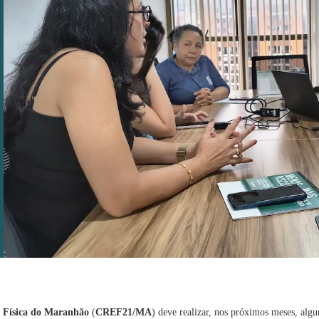
 Física do Maranhão
(
CREF21/MA
) deve realizar, nos próximos meses, algu