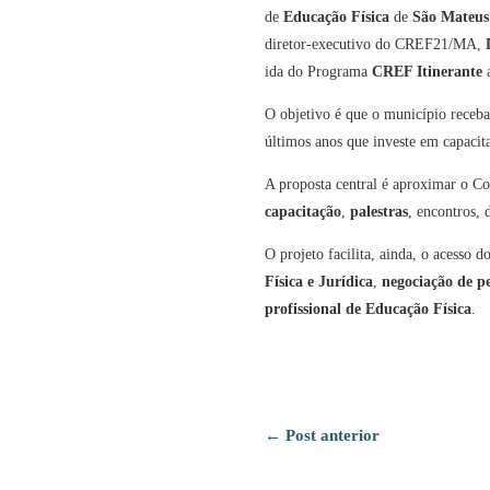
de
Educação Física
de
São Mateus
diretor-executivo do CREF21/MA,
ida do Programa
CREF Itinerante
a
O objetivo é que o município receb
últimos anos que investe em capacita
A proposta central é aproximar o 
capacitação
,
palestras
, encontros, 
O projeto facilita, ainda, o acesso 
Física e Jurídica
,
negociação de p
profissional de Educação Física
.
←
Post anterior