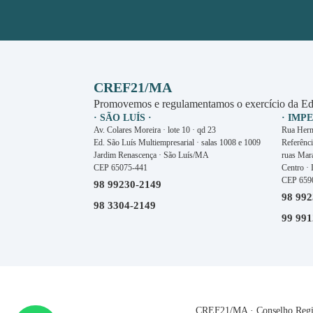
CREF21/MA
Promovemos e regulamentamos o exercício da Ed
· SÃO LUÍS ·
· IMP
Av. Colares Moreira · lote 10 · qd 23
Rua Herm
Ed. São Luís Multiempresarial · salas 1008 e 1009
Referênci
Jardim Renascença · São Luís/MA
ruas Mar
CEP 65075-441
Centro ·
CEP 659
98 99230-2149
98 992
98 3304-2149
99 991
CREF21/MA · Conselho Region