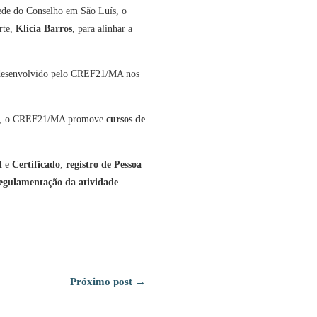
ede do Conselho em São Luís, o
rte,
Klícia Barros
, para alinhar a
ma desenvolvido pelo CREF21/MA nos
rama, o CREF21/MA promove
cursos de
l
e
Certificado
,
registro de Pessoa
regulamentação da atividade
Próximo post
→