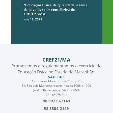
‘Educação Física de Qualidade’ é tema
de novo livro de conselheira do
CREF21/MA
nov 18, 2025
CREF21/MA
Promovemos e regulamentamos o exercício da
Educação Física no Estado do Maranhão.
· SÃO LUÍS ·
Av. Colares Moreira · lote 10 · qd 23
Ed. São Luís Multiempresarial · salas 1008 e 1009
Jardim Renascença · São Luís/MA
CEP 65075-441
98 99230-2149
98 3304-2149