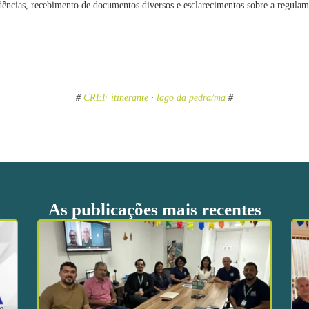
ndências, recebimento de documentos diversos e esclarecimentos sobre a regulam
#
CREF itinerante
·
lago da pedra/ma
#
As publicações mais recentes