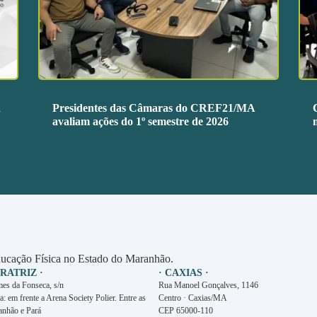
a
Presidentes das Câmaras do CREF21/MA
avaliam ações do 1º semestre de 2026
ucação Física no Estado do Maranhão.
ERATRIZ ·
· CAXIAS ·
es da Fonseca, s/n
Rua Manoel Gonçalves, 1146
a: em frente a Arena Society Polier. Entre as
Centro · Caxias/MA
anhão e Pará
CEP 65000-110