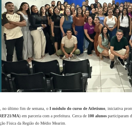
, no último fim de semana, o
I módulo do curso de Atletismo
, iniciativa pr
REF21/MA
) em parceria com a prefeitura. Cerca de
100 alunos
participaram d
ação Física da Região do Médio Mearim.