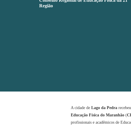
Conselho Regional de Educação Física da 21ª
Região
A cidade de
Lago da Pedra
recebeu
Educação Física do Maranhão
(
C
profissionais e acadêmicos de Educ