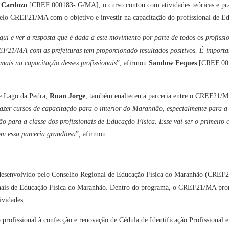
 Cardozo
[CREF 000183- G/MA], o curso contou com atividades teóricas e prát
elo CREF21/MA com o objetivo e investir na capacitação do profissional de Ed
aqui e ver a resposta que é dada a este movimento por parte de todos os profiss
REF21/MA com as prefeituras tem proporcionado resultados positivos. É importan
mais na capacitação desses profissionais
”, afirmou
Sandow Feques
[CREF 001
de Lago da Pedra,
Ruan Jorge
, também enalteceu a parceria entre o CREF21/MA
zer cursos de capacitação para o interior do Maranhão, especialmente para a
ão para a classe dos profissionais de Educação Física. Esse vai ser o primeiro
m essa parceria grandiosa
”, afirmou.
esenvolvido pelo Conselho Regional de Educação Física do Maranhão (CREF
onais de Educação Física do Maranhão. Dentro do programa, o CREF21/MA prom
tividades.
o profissional à confecção e renovação de Cédula de Identificação Profissional e